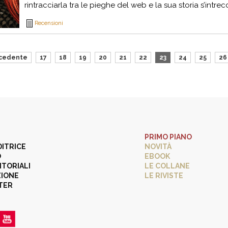
rintracciarla tra le pieghe del web e la sua storia s’intrecc
Recensioni
cedente
17
18
19
20
21
22
23
24
25
26
PRIMO PIANO
DITRICE
NOVITÀ
O
EBOOK
ITORIALI
LE COLLANE
ZIONE
LE RIVISTE
TER