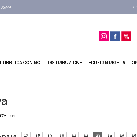
 35,00
Con
PUBBLICA CON NOI
DISTRIBUZIONE
FOREIGN RIGHTS
OP
va
78 libri
cedente
17
18
19
20
21
22
23
24
25
26