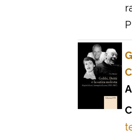
r
P
G
C
A
C
t