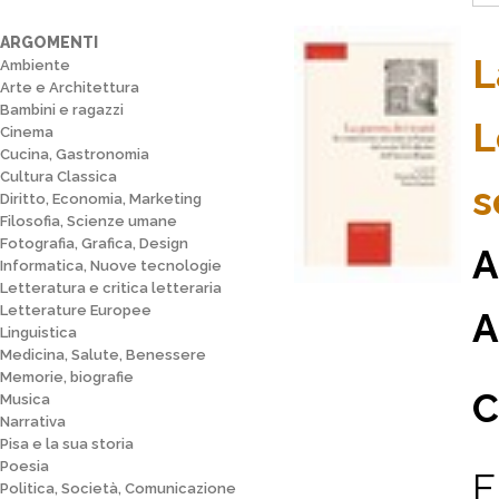
ARGOMENTI
L
Ambiente
Arte e Architettura
Bambini e ragazzi
L
Cinema
Cucina, Gastronomia
Cultura Classica
s
Diritto, Economia, Marketing
Filosofia, Scienze umane
Fotografia, Grafica, Design
A
Informatica, Nuove tecnologie
Letteratura e critica letteraria
Letterature Europee
A
Linguistica
Medicina, Salute, Benessere
Memorie, biografie
C
Musica
Narrativa
Pisa e la sua storia
Poesia
F
Politica, Società, Comunicazione