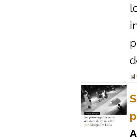
l
i
p
d
S
p
A