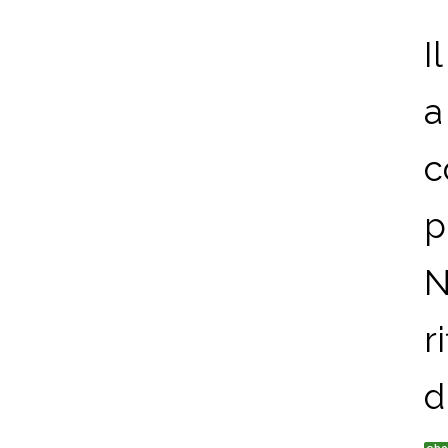
I
a
c
p
N
r
d
ebo