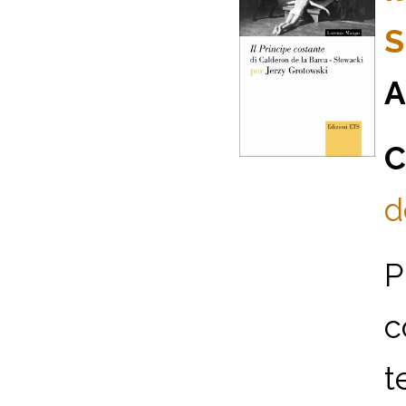
S
A
C
d
P
c
t