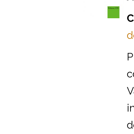
C
d
P
c
V
i
d