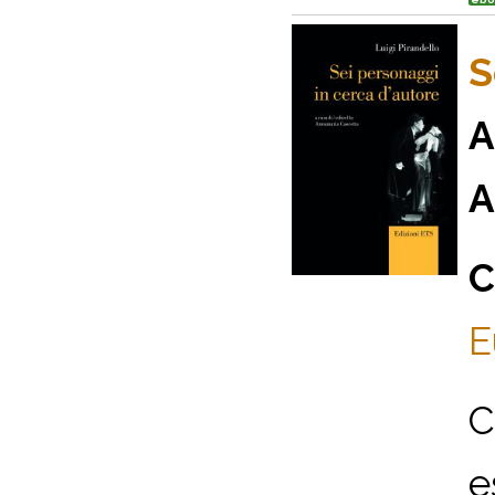
S
A
A
C
E
C
e