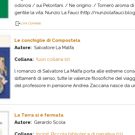
odorosi / sui Peloritani. / Ne origino. / Tornerò aroma di
gentile la vita. Nunzio La Fauci (http://nunziolafauci.blogsp
Link Correlati
Le conchiglie di Compostela
Autore:
Salvatore La Malfa
Collana:
fuori collana (0)
l romanzo di Salvatore La Malfa porta alle estreme con
slittamenti di senso, tutte le valenze filosofiche del viag
del professore in pensione Andrea Zaccaria nasce da un'i
La Terra si è fermata
Autore:
Gerardo Scola
Collana:
Incipit. Piccola biblioteca di narrativa (12)