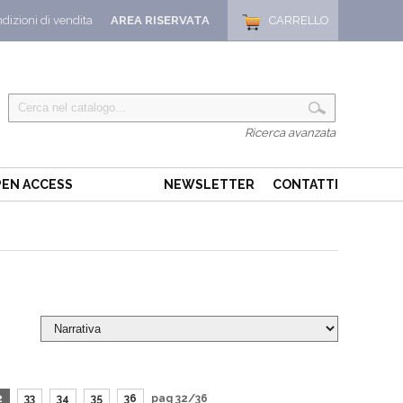
dizioni di vendita
AREA RISERVATA
CARRELLO
Ricerca avanzata
EN ACCESS
NEWSLETTER
CONTATTI
2
33
34
35
36
pag 32/36