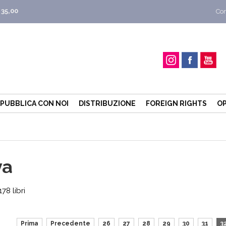
 35,00
Con
PUBBLICA CON NOI
DISTRIBUZIONE
FOREIGN RIGHTS
OP
va
78 libri
Prima
Precedente
26
27
28
29
30
31
3