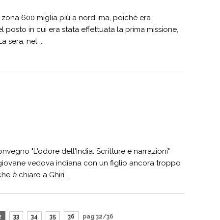
 zona 600 miglia più a nord; ma, poiché era
el posto in cui era stata effettuata la prima missione,
 sera, nel ...
onvegno "L'odore dell'India. Scritture e narrazioni"
giovane vedova indiana con un figlio ancora troppo
 è chiaro a Ghiri ...
2
33
34
35
36
pag 32/36