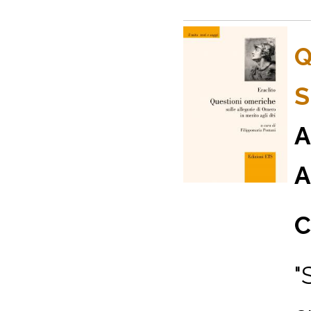
Q
S
A
A
C
"