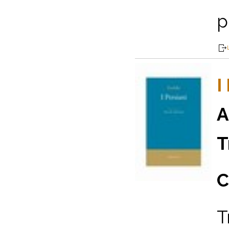
p
I
A
T
C
T