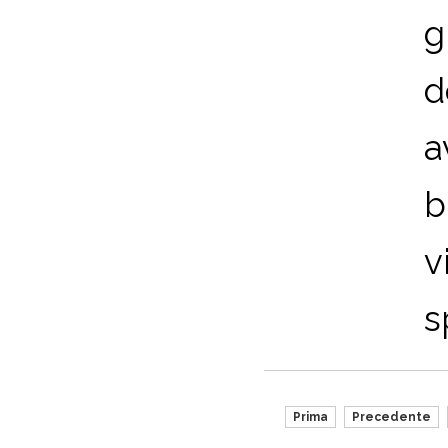
g
d
a
b
v
s
Prima
Precedente