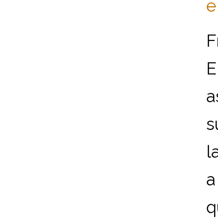
e
F
E
a
s
l
a
q