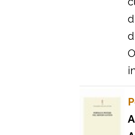
c
d
d
O
i
P
A