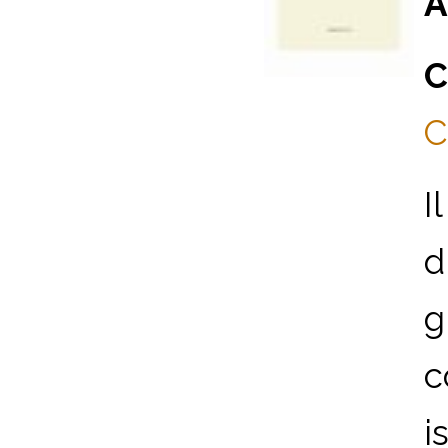
A
C
C
I
d
g
c
i