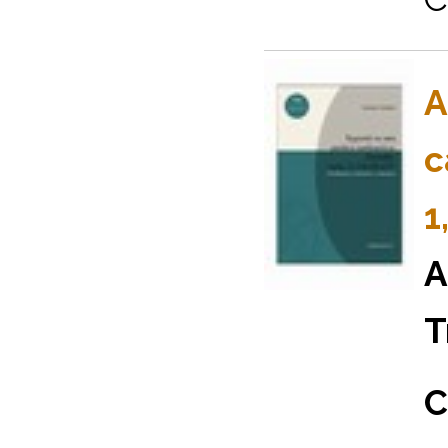
A
c
1
A
T
C