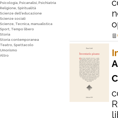
c
Psicologia, Psicanalisi, Psichiatria
Religione, Spiritualità
n
Scienze dell'educazione
Scienze sociali
o
Scienze, Tecnica, manualistica
Sport, Tempo libero
Storia
Storia contemporanea
Teatro, Spettacolo
I
Umorismo
Altro
A
C
c
R
l