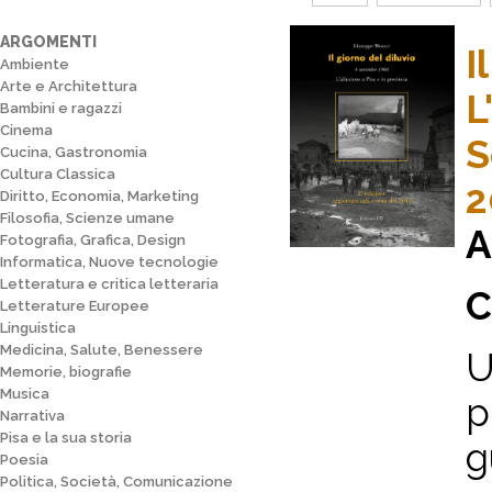
ARGOMENTI
I
Ambiente
Arte e Architettura
L
Bambini e ragazzi
Cinema
S
Cucina, Gastronomia
Cultura Classica
2
Diritto, Economia, Marketing
Filosofia, Scienze umane
A
Fotografia, Grafica, Design
Informatica, Nuove tecnologie
Letteratura e critica letteraria
C
Letterature Europee
Linguistica
Medicina, Salute, Benessere
U
Memorie, biografie
Musica
p
Narrativa
Pisa e la sua storia
g
Poesia
Politica, Società, Comunicazione