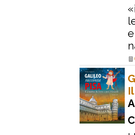
«
l
e
n
G
I
A
C