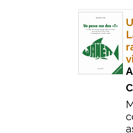
U
L
r
v
A
C
M
c
a