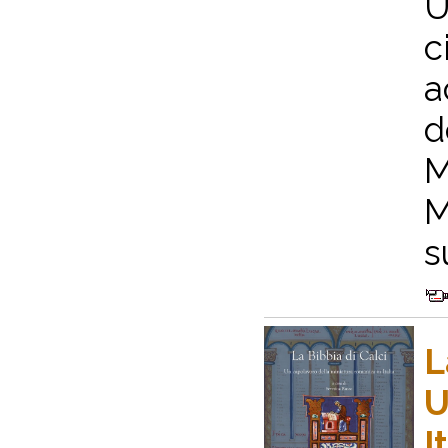
U
c
a
d
M
M
su
L
U
I