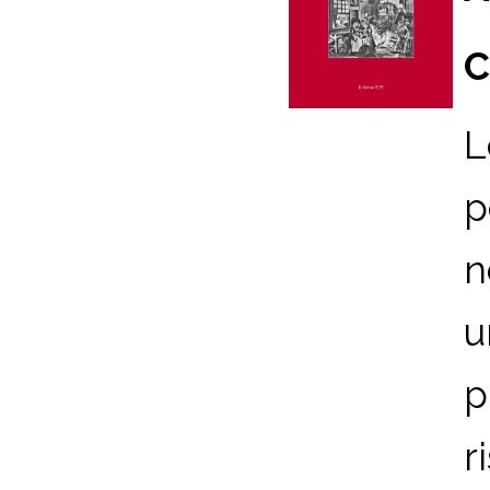
C
L
p
n
u
p
r