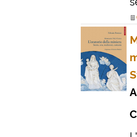
se
M
m
S
A
C
L