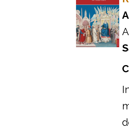
A
A
S
C
I
m
d