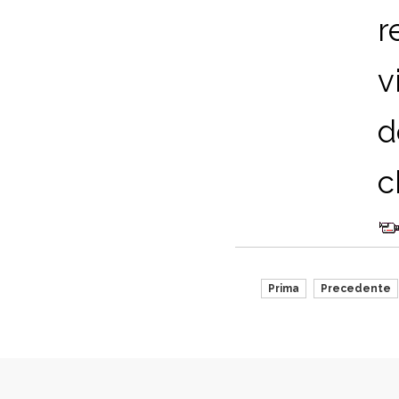
r
v
d
c
Prima
Precedente