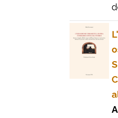
d
L
o
S
C
a
A