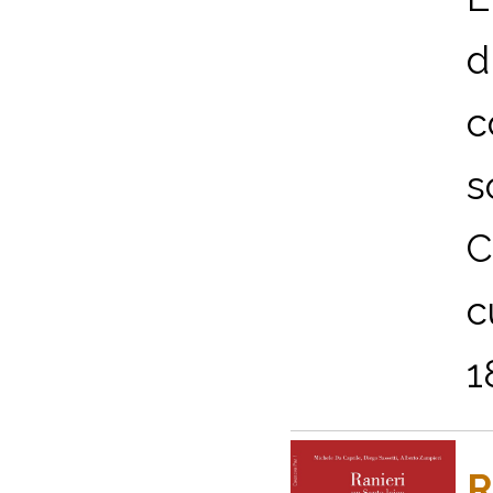
d
c
s
C
c
1
R