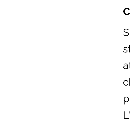
C
S
s
a
c
p
L