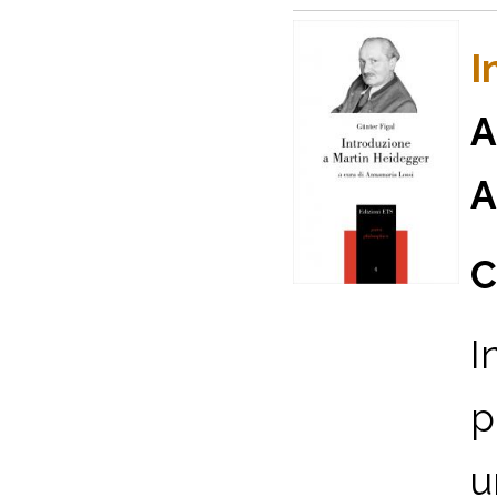
I
A
A
C
I
p
u