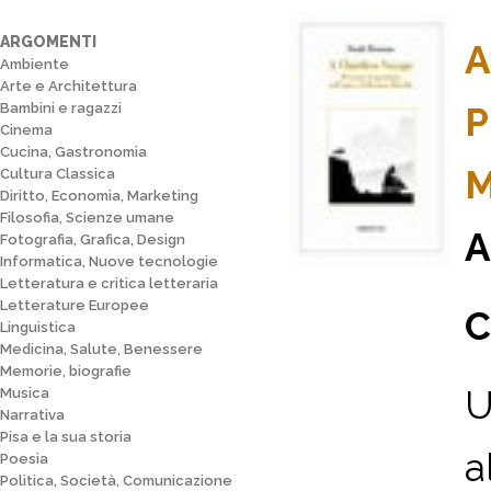
ARGOMENTI
A
Ambiente
Arte e Architettura
Bambini e ragazzi
P
Cinema
Cucina, Gastronomia
M
Cultura Classica
Diritto, Economia, Marketing
Filosofia, Scienze umane
A
Fotografia, Grafica, Design
Informatica, Nuove tecnologie
Letteratura e critica letteraria
Letterature Europee
C
Linguistica
Medicina, Salute, Benessere
Memorie, biografie
U
Musica
Narrativa
Pisa e la sua storia
a
Poesia
Politica, Società, Comunicazione