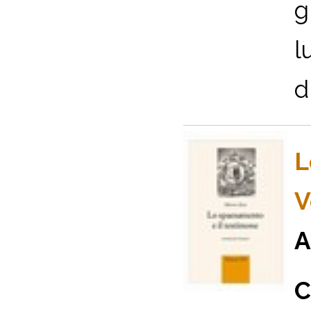
g
l
d
L
V
A
C