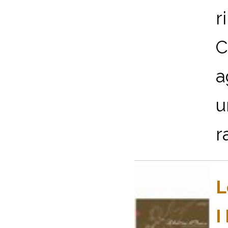
r
C
a
u
r
L
I