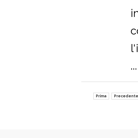
i
c
l
...
Prima
Precedent