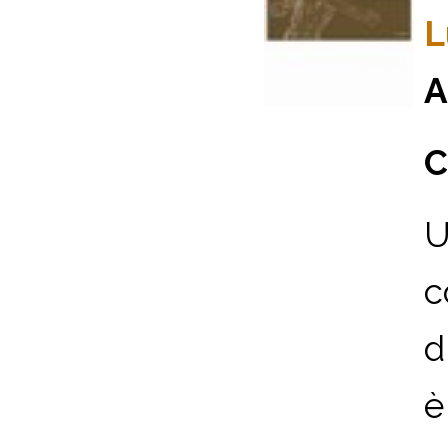
L
A
C
U
c
d
è