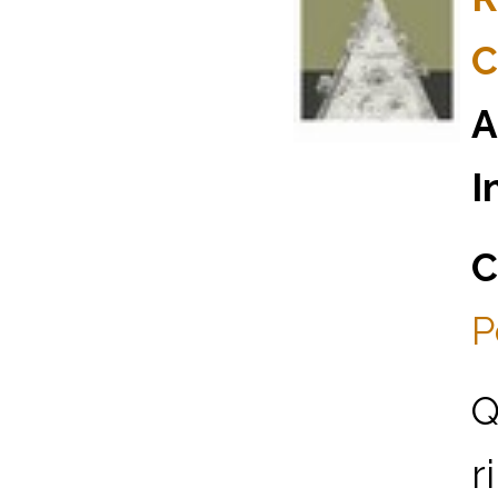
C
A
I
C
P
Q
r