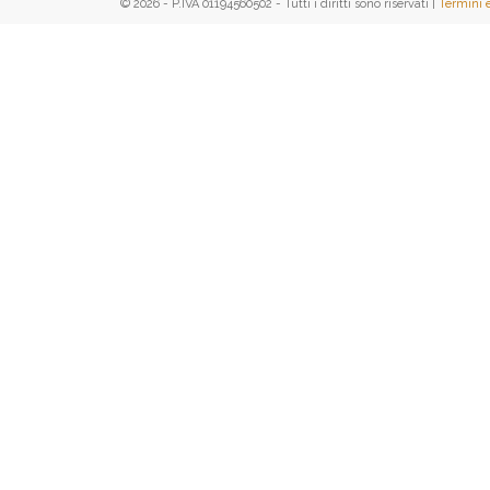
© 2026 - P.IVA 01194560502 - Tutti i diritti sono riservati |
Termini 