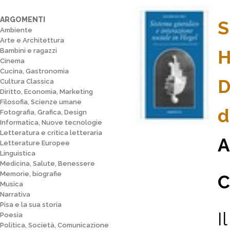
ARGOMENTI
S
Ambiente
Arte e Architettura
Bambini e ragazzi
H
Cinema
Cucina, Gastronomia
D
Cultura Classica
Diritto, Economia, Marketing
Filosofia, Scienze umane
d
Fotografia, Grafica, Design
Informatica, Nuove tecnologie
Letteratura e critica letteraria
A
Letterature Europee
Linguistica
Medicina, Salute, Benessere
Memorie, biografie
C
Musica
Narrativa
Pisa e la sua storia
I
Poesia
Politica, Società, Comunicazione