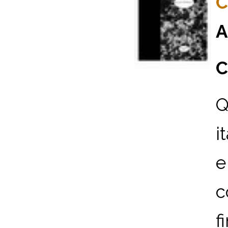
C
A
C
Q
i
e
c
f