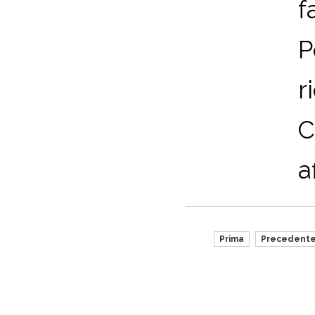
f
P
r
C
a
Prima
Precedent