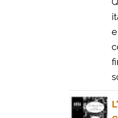
Q
i
e
c
f
s
L