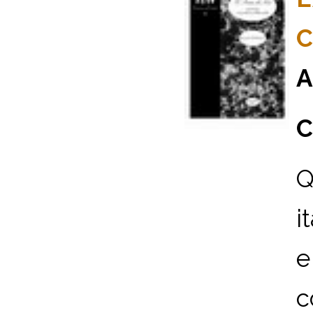
C
A
C
Q
i
e
c