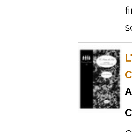
f
s
L
C
A
C