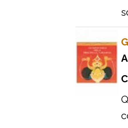
s
G
A
C
Q
c