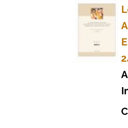
L
A
E
2
A
I
C