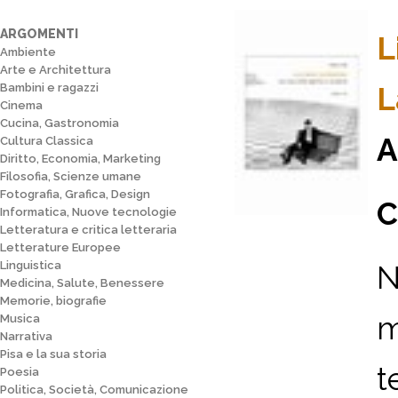
ARGOMENTI
L
Ambiente
Arte e Architettura
Bambini e ragazzi
L
Cinema
Cucina, Gastronomia
A
Cultura Classica
Diritto, Economia, Marketing
Filosofia, Scienze umane
Fotografia, Grafica, Design
C
Informatica, Nuove tecnologie
Letteratura e critica letteraria
Letterature Europee
Linguistica
N
Medicina, Salute, Benessere
Memorie, biografie
m
Musica
Narrativa
Pisa e la sua storia
t
Poesia
Politica, Società, Comunicazione