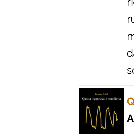
r
r
m
d
s
Q
A