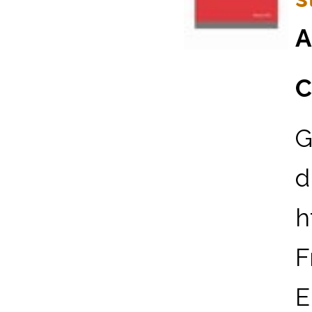
A
C
G
d
h
F
E