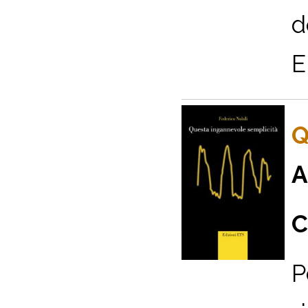
d
E
Q
A
C
P