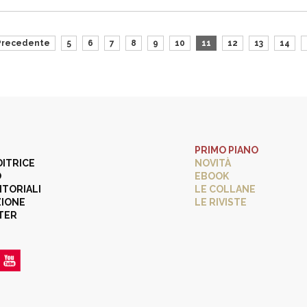
Precedente
5
6
7
8
9
10
11
12
13
14
PRIMO PIANO
DITRICE
NOVITÀ
O
EBOOK
ITORIALI
LE COLLANE
ZIONE
LE RIVISTE
TER