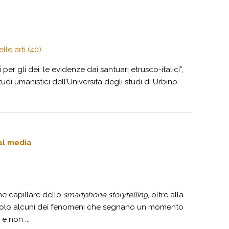
le arti (40)
 per gli dei: le evidenze dai santuari etrusco-italici”,
tudi umanistici dell’Università degli studi di Urbino
ial media
ne capillare dello
smartphone storytelling
, oltre alla
no solo alcuni dei fenomeni che segnano un momento
e non ...