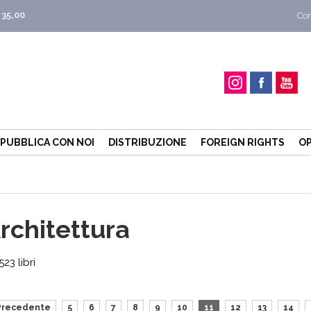
 35,00
Con
PUBBLICA CON NOI
DISTRIBUZIONE
FOREIGN RIGHTS
OP
rchitettura
23 libri
Precedente
5
6
7
8
9
10
11
12
13
14