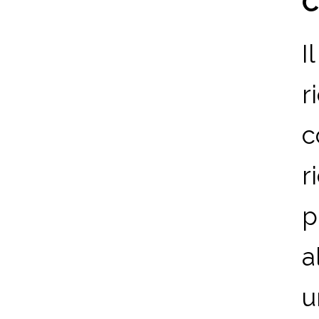
C
I
r
c
r
p
a
u