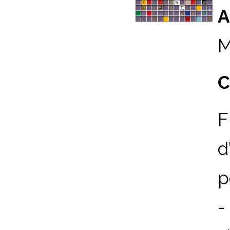
A
M
C
F
d
p
-