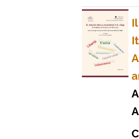
I
I
A
a
A
A
C