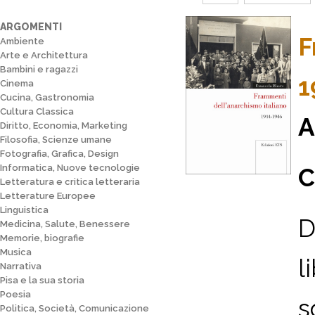
ARGOMENTI
F
Ambiente
Arte e Architettura
Bambini e ragazzi
1
Cinema
Cucina, Gastronomia
Cultura Classica
A
Diritto, Economia, Marketing
Filosofia, Scienze umane
Fotografia, Grafica, Design
Informatica, Nuove tecnologie
C
Letteratura e critica letteraria
Letterature Europee
Linguistica
D
Medicina, Salute, Benessere
Memorie, biografie
Musica
l
Narrativa
Pisa e la sua storia
Poesia
s
Politica, Società, Comunicazione