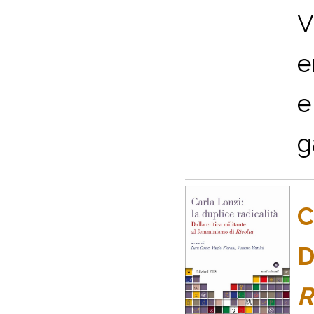
V
e
e
g
C
D
R