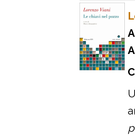
L
A
A
C
U
a
p