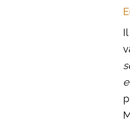
E
I
v
s
e
p
M