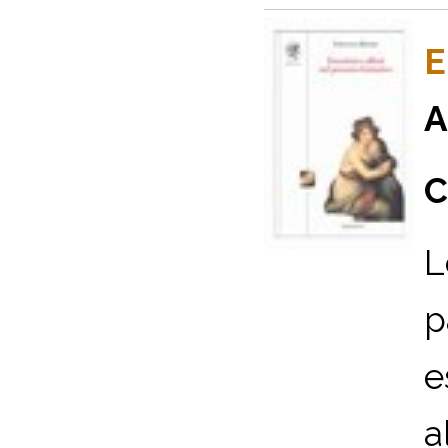
E
A
C
L
p
e
a