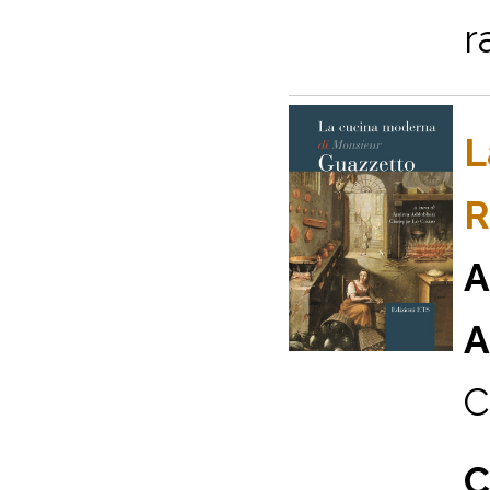
r
L
R
A
A
C
C