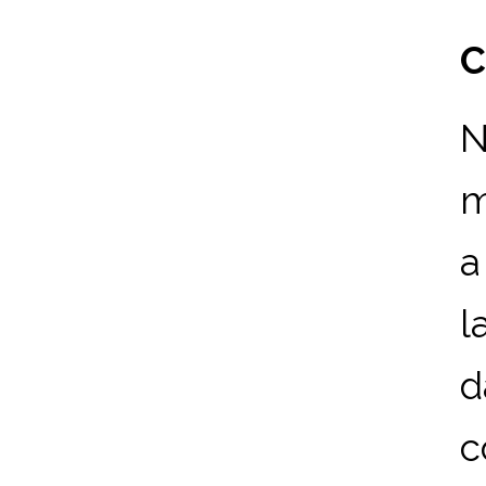
C
N
m
a
l
d
c