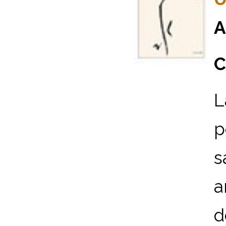
A
C
L
p
s
a
d