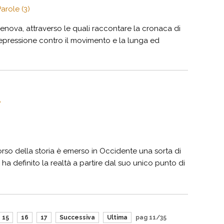
arole (3)
 Genova, attraverso le quali raccontare la cronaca di
la repressione contro il movimento e la lunga ed
a
el corso della storia è emerso in Occidente una sorta di
ha definito la realtà a partire dal suo unico punto di
15
16
17
Successiva
Ultima
pag 11/35