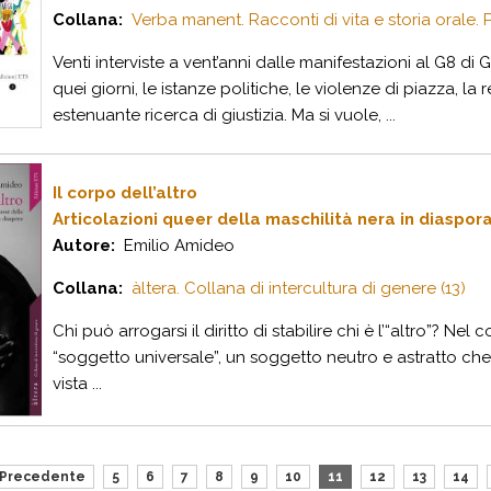
Collana:
Verba manent. Racconti di vita e storia orale. P
Venti interviste a vent’anni dalle manifestazioni al G8 di
quei giorni, le istanze politiche, le violenze di piazza, 
estenuante ricerca di giustizia. Ma si vuole, ...
Il corpo dell’altro
Articolazioni queer della maschilità nera in diaspor
Autore:
Emilio Amideo
Collana:
àltera. Collana di intercultura di genere (13)
Chi può arrogarsi il diritto di stabilire chi è l’“altro”? N
“soggetto universale”, un soggetto neutro e astratto che 
vista ...
Precedente
5
6
7
8
9
10
11
12
13
14