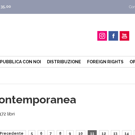
 35,00
Con
PUBBLICA CON NOI
DISTRIBUZIONE
FOREIGN RIGHTS
OP
 contemporanea
2 libri
Precedente
5
6
7
8
9
10
11
12
13
14