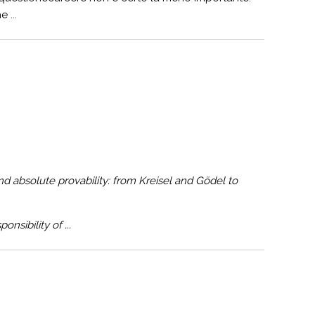
 ...
nd absolute provability: from Kreisel and Gödel to
onsibility of ...