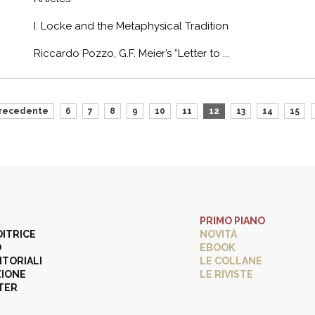
I. Locke and the Metaphysical Tradition
Riccardo Pozzo, G.F. Meier’s “Letter to ...
recedente
6
7
8
9
10
11
12
13
14
15
PRIMO PIANO
DITRICE
NOVITÀ
O
EBOOK
ITORIALI
LE COLLANE
ZIONE
LE RIVISTE
TER