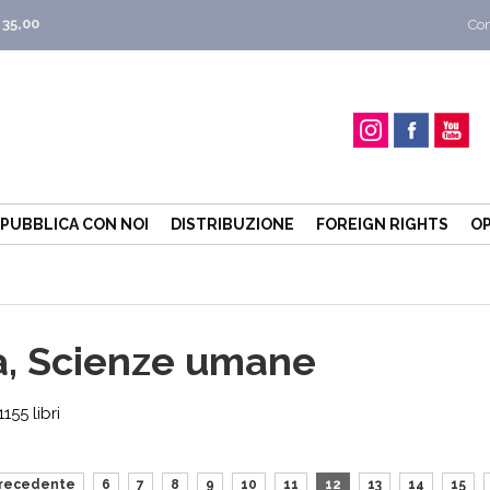
 35,00
Con
PUBBLICA CON NOI
DISTRIBUZIONE
FOREIGN RIGHTS
OP
ia, Scienze umane
55 libri
recedente
6
7
8
9
10
11
12
13
14
15